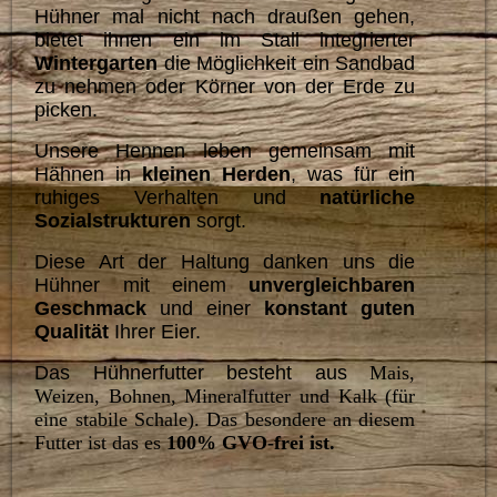
Hühner mal nicht nach draußen gehen,
bietet ihnen ein im Stall integrierter
Wintergarten
die Möglichkeit ein Sandbad
zu nehmen oder Körner von der Erde zu
picken.
Unsere Hennen leben gemeinsam mit
Hähnen in
kleinen Herden
, was für ein
ruhiges Verhalten und
natürliche
Sozialstrukturen
sorgt.
Diese Art der Haltung danken uns die
Hühner mit einem
unvergleichbaren
Geschmack
und einer
konstant
guten
Qualität
Ihrer Eier.
Das Hühnerfutter besteht aus
Mais,
Weizen, Bohnen, Mineralfutter und Kalk (für
eine stabile Schale). Das besondere an diesem
Futter ist das es
100% GVO-frei ist.