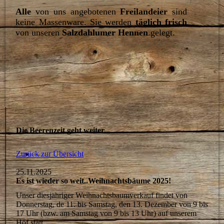
Alle
von uns angebotenen
Freilandeier
sind
keine Massenware. Sie werden
täglich frisch
von unseren
Salzdahlumer Hennen
gelegt.
Die Beerenzeit geht weiter...
Zurück zur Übersicht
25.11.2025
Es ist wieder so weit..Weihnachtsbäume 2025!
Unser diesjähriger Weihnachtsbaumverkauf findet von
Donnerstag, de 11. bis Samstag, den 13. Dezember von 9 bis
17 Uhr (bzw. am Samstag von 9 bis 13 Uhr) auf unserem
Hof statt.