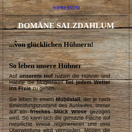
IMPRESSUM
DOMÄNE SALZDAHLUM
...von glücklichen Hühnern!
So leben unsere Hühner
Auf
unserem Hof
haben die Hühner und
Hähne die Möglichkeit
bei jedem Wetter
ins Freie
zu gehen.
Sie leben in einem
Mobilstall
, der je nach
Beweidungszustand des Auslaufes, immer
auf ein
frisches
Stück Wiese
gezogen
wird.
So kann sich die
genutzte Fläche
auf
natürliche Weise regenerieren und eine
Überweidung wird vermieden.
Mögen die