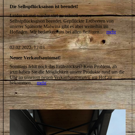
Die Selbspflücksaison ist beendet!
Leider ist mal wieder viel zu schnell unsere
Selbstpflücksaison beendet. Gepflückte Erdbeeren von
unserer Spätsorte Malwina gibt es aber weiterhin im
Hofladen. Wir bedanken uns bei allen fleißigen...
mehr
02.02.2022, 12:03
Neuer Verkaufsautomat!
Sonntags fehlt noch das Frühstücksei? Kein Problem, ab
jetzt haben Sie die Möglichkeit unsere Produkte rund um die
Uhr an unserem neuen Verkaufsautomaten am Hof zu
bekommen.
mehr