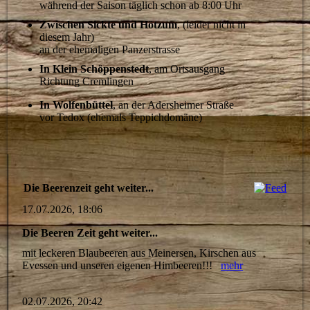
während der Saison täglich schon ab 8:00 Uhr
Zwischen Sickte und Hötzum
, (leider nicht in
diesem Jahr)
an der ehemaligen Panzerstrasse
In Klein Schöppenstedt
, am Ortsausgang
Richtung Cremlingen
In Wolfenbüttel
, an der Adersheimer Straße
vor Tedox (ehemals Teppichdomäne)
Die Beerenzeit geht weiter...
17.07.2026, 18:06
Die Beeren Zeit geht weiter...
mit leckeren Blaubeeren aus Meinersen, Kirschen aus
Evessen und unseren eigenen Himbeeren!!!
mehr
02.07.2026, 20:42