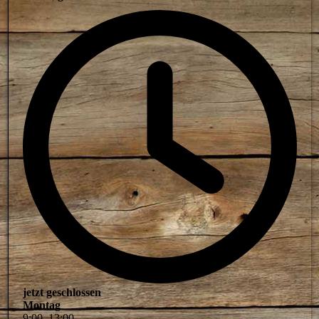
jetzt geschlossen
Montag
9
:
00
–
13
:
00