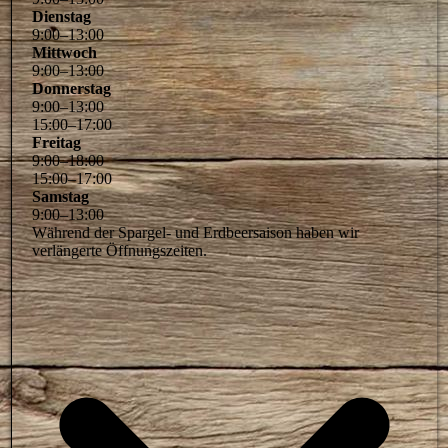
Dienstag
9
:
00
–
13
:
00
Mittwoch
9
:
00
–
13
:
00
Donnerstag
9
:
00
–
13
:
00
15
:
00
–
17
:
00
Freitag
9
:
00
–
18
:
00
15
:
00
–
17
:
00
Samstag
9
:
00
–
13
:
00
Während der Spargel- und Erdbeersaison haben wir
verlängerte Öffnungszeiten.