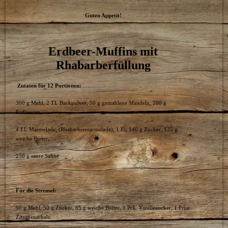
Guten Appetit!
Erdbeer-Muffins mit
Rhabarberfüllung
Zutaten für 12 Portionen:
300 g Mehl, 2 TL Backpulver, 50 g gemahlene Mandeln, 200 g
Erdbeeren,
4 EL Marmelade, (Rhabarbermarmelade), 1 Ei, 140 g Zucker, 125 g
weiche Butter,
250 g saure Sahne
Für die Streusel:
90 g Mehl, 50 g Zucker, 65 g weiche Butter, 1 Pck. Vanillezucker, 1 Prise
Zitronenschale