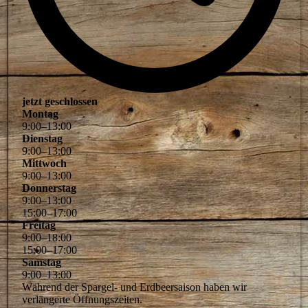
jetzt geschlossen
Montag
9
:
00
–
13
:
00
Dienstag
9
:
00
–
13
:
00
Mittwoch
9
:
00
–
13
:
00
Donnerstag
9
:
00
–
13
:
00
15
:
00
–
17
:
00
Freitag
9
:
00
–
18
:
00
15
:
00
–
17
:
00
Samstag
9
:
00
–
13
:
00
Während der Spargel- und Erdbeersaison haben wir
verlängerte Öffnungszeiten.