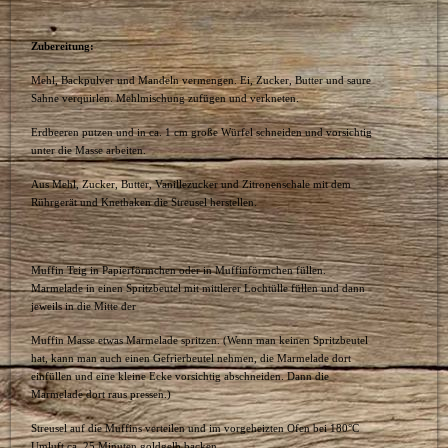
Zubereitung:
Mehl, Backpulver und Mandeln vermengen. Ei, Zucker, Butter und saure
Sahne verquirlen. Mehlmischung zufügen und verkneten.
Erdbeeren putzen und in ca. 1 cm große Würfel schneiden und vorsichtig
unter die Masse arbeiten.
Aus Mehl, Zucker, Butter, Vanillezucker und Zitronenschale mit dem
Rührgerät und Knethaken die Streusel herstellen.
Muffin Teig in Papierförmchen oder in Muffinförmchen füllen.
Marmelade in einen Spritzbeutel mit mittlerer Lochtülle füllen und dann
jeweils in die Mitte der
Muffin Masse etwas Marmelade spritzen. (Wenn man keinen Spritzbeutel
hat, kann man auch einen Gefrierbeutel nehmen, die Marmelade dort
einfüllen und eine kleine Ecke vorsichtig abschneiden. Dann die
Marmelade dort raus pressen.)
Streusel auf die Muffins verteilen und im vorgeheizten Ofen bei 180°C
Umluft ca. 25 Minuten goldgelb backen.