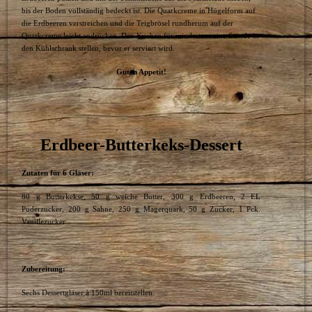
bis der Boden vollständig bedeckt ist. Die Quarkcreme in Hügelform auf
die Erdbeeren verstreichen und die Teigbrösel rundherum auf der
Quarkcreme leicht andrücken. Den Kuchen für mindestens eine Stunde in
den Kühlschrank stellen, bevor er serviert wird.
Guten Appetit!
Erdbeer-Butterkeks-Dessert
Zutaten für 6 Gläser:
80 g Butterkekse, 50 g weiche Butter, 300 g Erdbeeren, 2 EL
Puderzucker, 200 g Sahne, 250 g Magerquark, 50 g Zucker, 1 Pck.
Vanillezucker
Zubereitung:
Sechs Dessertgläser à 150ml bereitstellen.