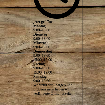
jetzt geöffnet
Montag
9
:
00
–
13
:
00
Dienstag
9
:
00
–
13
:
00
Mittwoch
9
:
00
–
13
:
00
Donnerstag
9
:
00
–
13
:
00
15
:
00
–
17
:
00
Freitag
9
:
00
–
18
:
00
15
:
00
–
17
:
00
Samstag
9
:
00
–
13
:
00
Während der Spargel- und
Erdbeersaison haben wir
verlängerte Öffnungszeiten.