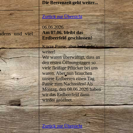
Die Beerenzeit geht weiter...
Zurück zur Übersicht
06.06.2026
Am 07.06. bleibt das
adens und viel
Erdbeerfeld geschlossen!
Kurze Pause, aber bald geht´s
weiter!
Wir waren überwältigt, dass an
den ersten Öffnungstagen so
viele fleißige Pflücker bei uns
waren. Aber nun brauchen
unsere Erdbeeren einen Tag
Pause zum Nachreifen! Ab
Montag, den 08.06.2026 haben
wir das Erdbeerfeld dann
wieder geöffnet.
Zurück zur Übersicht