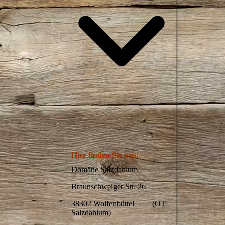
Hier finden Sie uns:
Domäne Salzdahlum
Braunschweiger Str. 26
38302 Wolfenbüttel (OT
Salzdahlum)