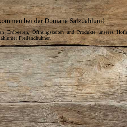
lkommen bei der Domäne Salzdahlum!
eren Erdbeeren, Öffnungszeiten und Produkte unseres Hofl
dahlumer Freilandhühner.